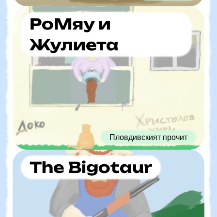
РоМяу и
Жулиета
Пловдивският прочит
The Bigotaur