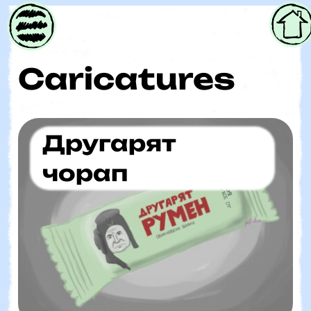
Parent
Caricatures
Другарят
чорап