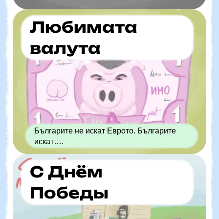
Любимата
валута
Българите не искат Еврото. Българите
искат….
С Днём
Победы