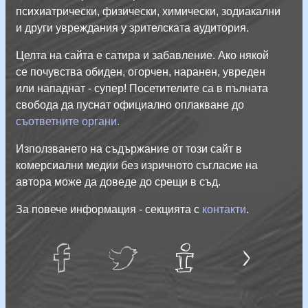
психиатрически, физически, химически, зодиакални
и други увреждания у зрителската аудитория.
Целта на сайта е сатира и забавление. Ако някой
се почувства обиден, огорчен, наранен, увреден
или нападнат - супер! Посетителите са в пълната
свобода да пуснат официално оплакване до
съответните органи.
Използването на съдържание от този сайт в
комерсиални медии без изричното съгласие на
автора може да доведе до срещи в съд.
За повече информация - секцията с
контакти
.
Л
и
ч
н
С
а
й
facebug
twatter
Тук
е
т
не е
информация!