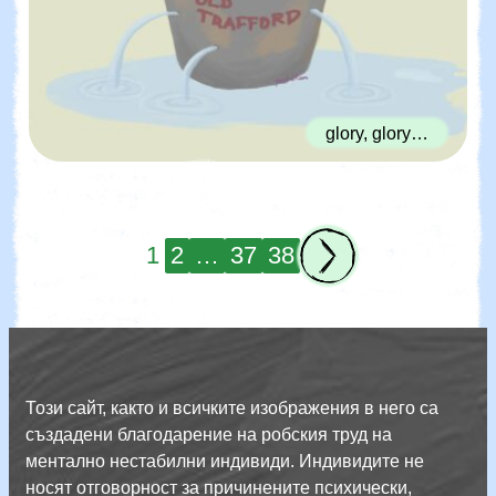
glory, glory…
1
2
…
37
38
Този сайт, както и всичките изображения в него са
създадени благодарение на робския труд на
ментално нестабилни индивиди. Индивидите не
носят отговорност за причинените психически,