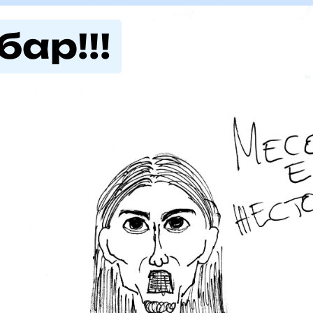
бар!!!
убийство! КреМвир