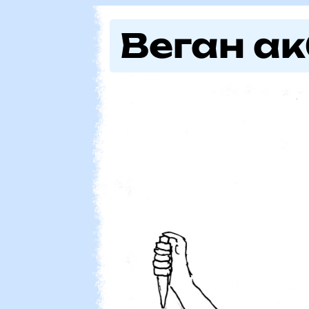
Веган ак
Месото е 
е месо!