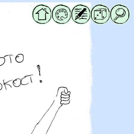
Начало
Галерия
Блог
Случайна
Търси
ша не