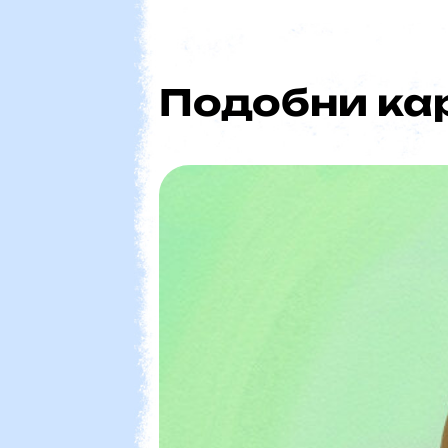
Мама Жеч
Подобни ка