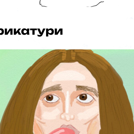
ка…
рикатури