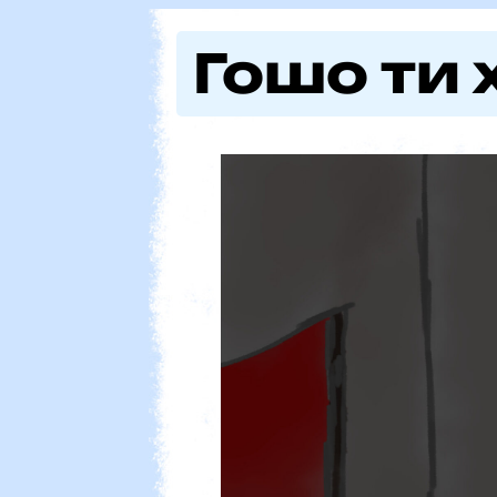
Facenazi
Гошо ти