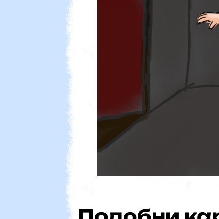
Reaction
Подобни ка