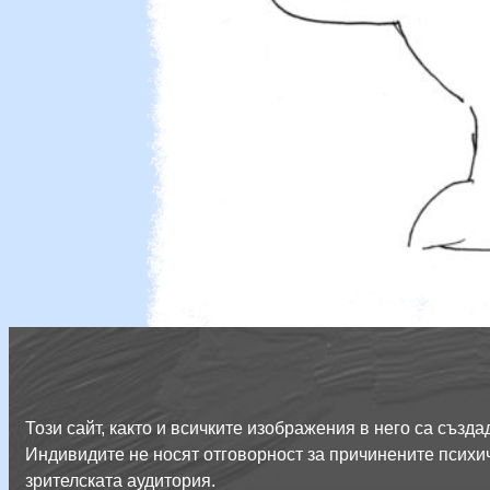
Този сайт, както и всичките изображения в него са съз
Индивидите не носят отговорност за причинените психич
зрителската аудитория.