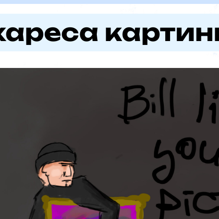
 хареса картин