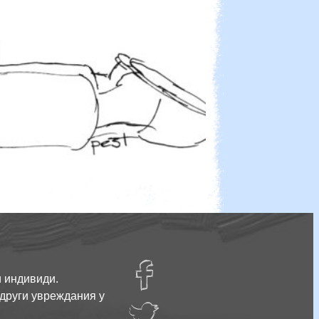
facebug
Подходящо ново лого…
и индивиди.
 други увреждания у
twatter