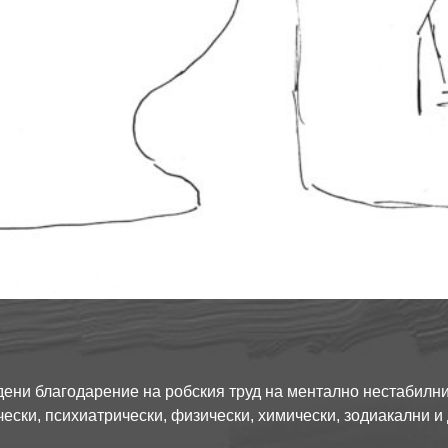
дадени благодарение на робския труд на ментално нестабилн
ески, психиатрически, физически, химически, зодиакални и