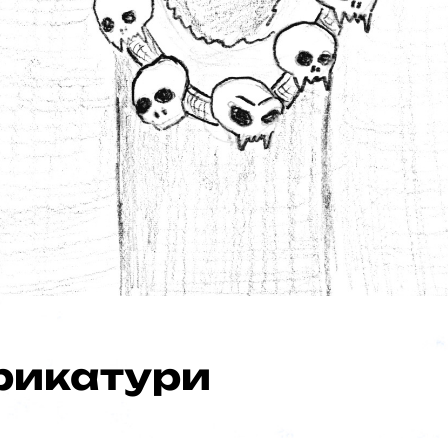
ас
рикатури