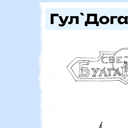
Гул`Дог
Пазителят