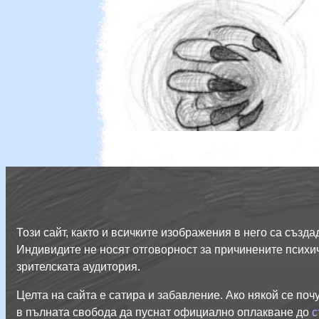
Този сайт, както и всичките изображения в него са съз
Индивидите не носят отговорност за причинените психич
зрителската аудитория.
Целта на сайта е сатира и забавление. Ако някой се поч
в пълната свобода да пуснат официално оплакване до
с