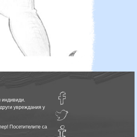
facebug
МЕСОТО Е ОБИИСТВО!!!!
и индивиди.
 други увреждания у
twatter
пер! Посетителите са
Тук
не е