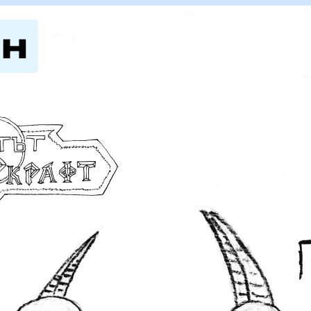
ан
 на зелето