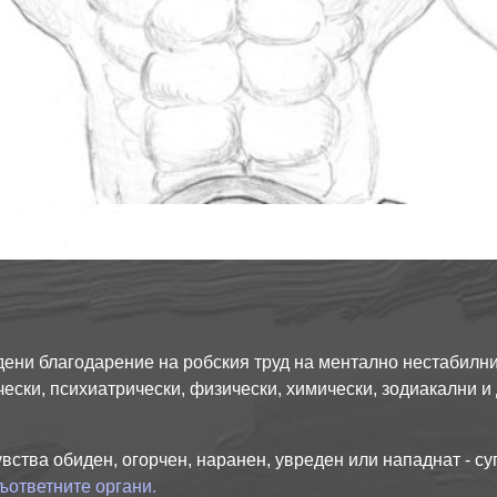
дадени благодарение на робския труд на ментално нестабилн
ески, психиатрически, физически, химически, зодиакални и
увства обиден, огорчен, наранен, увреден или нападнат - су
ъответните органи.