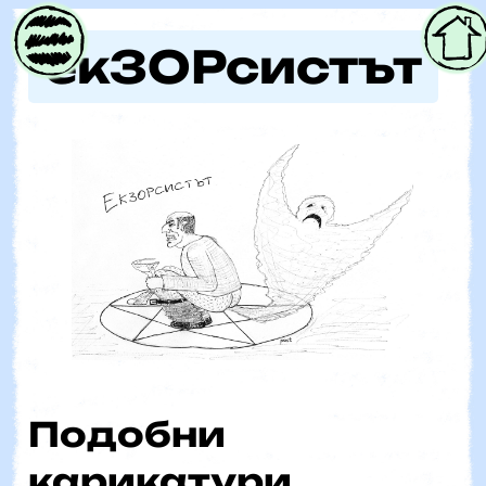
Parent
екЗОРсистът
Подобни
карикатури