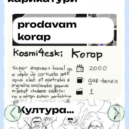
prodavam
korap
Култура…