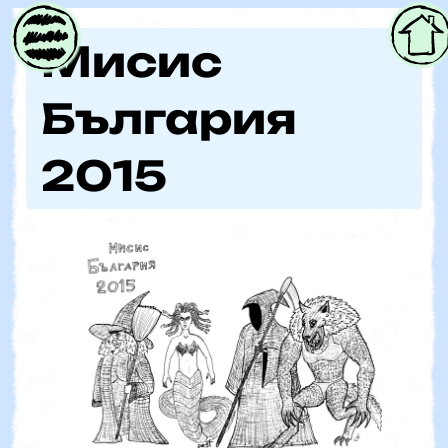
Parent
Мисис
България
2015