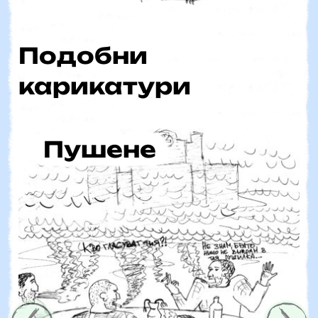
Подобни
карикатури
Пушене