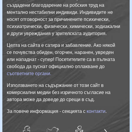
създадени благодарение на робския труд на
ментално нестабилни индивиди. Индивидите не
носят отговорност за причинените психически,
психиатрически, физически, химически, зодиакални
и други увреждания у зрителската аудитория.
Целта на сайта е сатира и забавление. Ако някой
се почувства обиден, огорчен, наранен, увреден
или нападнат - супер! Посетителите са в пълната
свобода да пуснат официално оплакване до
съответните органи.
Използването на съдържание от този сайт в
комерсиални медии без изричното съгласие на
автора може да доведе до срещи в съд.
За повече информация - секцията с
контакти
.
facebug
twatter
Тук