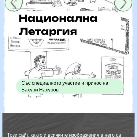
Национална
Летаргия
Със специалното участие и принос на
Бахури Нахуров
Този сайт, както и всичките изображения в него са