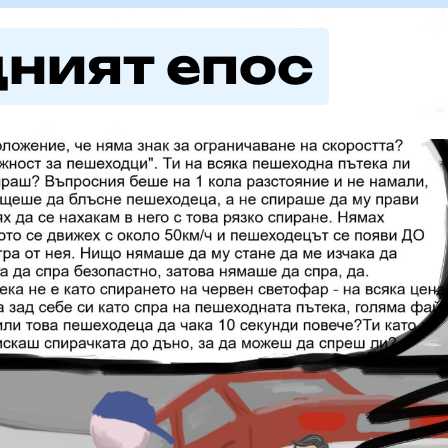
ният епос