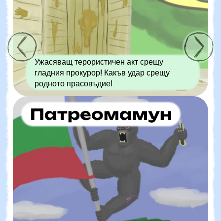
Ужасяващ терористичен акт срещу
гладния прокурор! Какъв удар срещу
родното прасовъдие!
Патреомамун