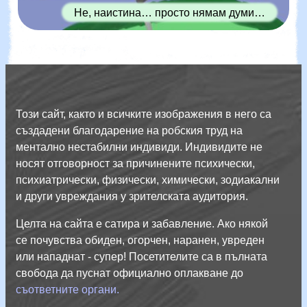
Не, наистина… просто нямам думи…
Този сайт, както и всичките изображения в него са
създадени благодарение на робския труд на
ментално нестабилни индивиди. Индивидите не
носят отговорност за причинените психически,
психиатрически, физически, химически, зодиакални
и други увреждания у зрителската аудитория.
Целта на сайта е сатира и забавление. Ако някой
се почувства обиден, огорчен, наранен, увреден
или нападнат - супер! Посетителите са в пълната
свобода да пуснат официално оплакване до
съответните органи.