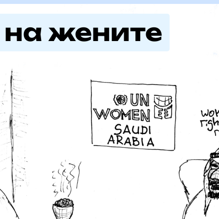
 на жените
ната държава!