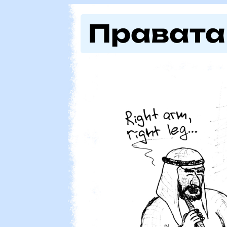
Правата
Бахти гад