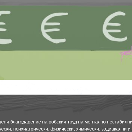
дадени благодарение на робския труд на ментално нестабилн
ески, психиатрически, физически, химически, зодиакални и