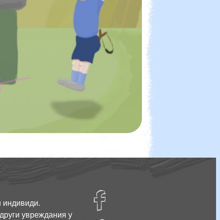
facebug
и индивиди.
 други увреждания у