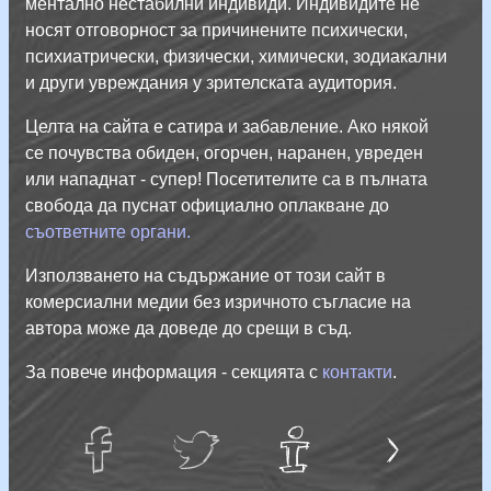
ментално нестабилни индивиди. Индивидите не
носят отговорност за причинените психически,
психиатрически, физически, химически, зодиакални
и други увреждания у зрителската аудитория.
Целта на сайта е сатира и забавление. Ако някой
се почувства обиден, огорчен, наранен, увреден
или нападнат - супер! Посетителите са в пълната
свобода да пуснат официално оплакване до
съответните органи.
Използването на съдържание от този сайт в
комерсиални медии без изричното съгласие на
автора може да доведе до срещи в съд.
За повече информация - секцията с
контакти
.
Л
и
ч
н
С
а
й
facebug
twatter
Тук
е
т
не е
информация!