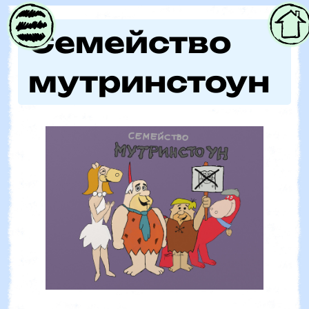
Parent
Семейство
мутринстоун