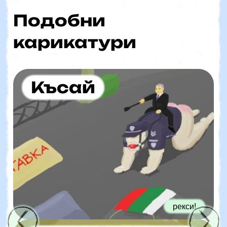
Подобни
карикатури
Късай
рекси!