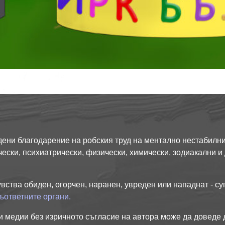
дадени благодарение на робския труд на ментално нестабилн
ески, психиатрически, физически, химически, зодиакални и
увства обиден, огорчен, наранен, увреден или нападнат - су
ъответните органи.
и медии без изричното съгласие на автора може да доведе 