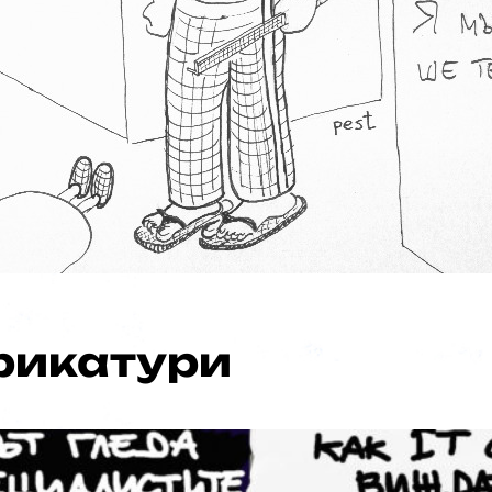
ът на РБ
рикатури