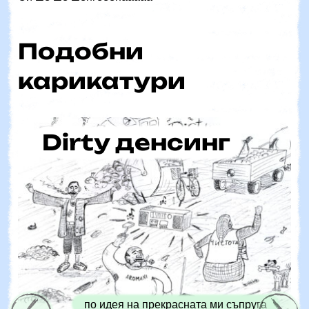
Подобни
карикатури
Dirty денсинг
по идея на прекрасната ми съпруга