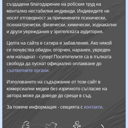
създадени благодарение на робския труд на
ментално нестабилни индивиди. Индивидите не
носят отговорност за причинените психически,
психиатрически, физически, химически, зодиакални
и други увреждания у зрителската аудитория.
Целта на сайта е сатира и забавление. Ако някой
се почувства обиден, огорчен, наранен, увреден
или нападнат - супер! Посетителите са в пълната
свобода да пуснат официално оплакване до
съответните органи.
Използването на съдържание от този сайт в
комерсиални медии без изричното съгласие на
автора може да доведе до срещи в съд.
За повече информация - секцията с
контакти
.
Л
и
ч
н
С
а
й
facebug
twatter
Тук