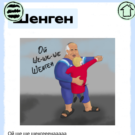
Parent
Шенген
Ой ше ше шенгееенааааа