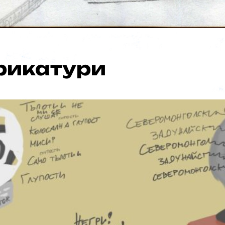
.3
рикатури