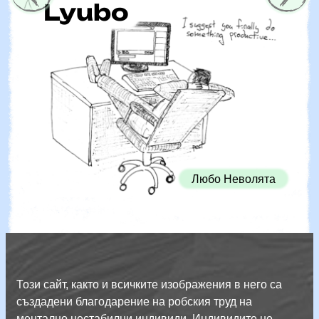
Lyubo
Любо Неволята
Този сайт, както и всичките изображения в него са
създадени благодарение на робския труд на
ментално нестабилни индивиди. Индивидите не