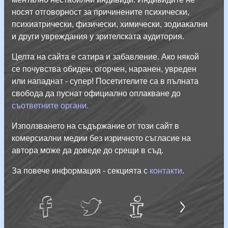
носят отговорност за причинените психически,
психиатрически, физически, химически, зодиакални
и други увреждания у зрителската аудитория.
Целта на сайта е сатира и забавление. Ако някой
се почувства обиден, огорчен, наранен, увреден
или нападнат - супер! Посетителите са в пълната
свобода да пуснат официално оплакване до
съответните органи.
Използването на съдържание от този сайт в
комерсиални медии без изричното съгласие на
автора може да доведе до срещи в съд.
За повече информация - секцията с
контакти
.
Л
и
ч
н
С
а
й
facebug
twatter
Тук
е
т
не е
информация!