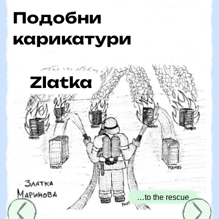
Подобни
карикатури
Zlatka
…to the rescue