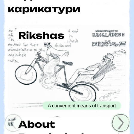
карикатури
Rikshas
A convenient means of transport
About