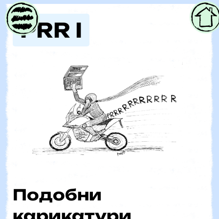
Parent
PRR I
Подобни
карикатури