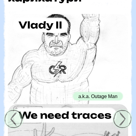
Vlady II
a.k.a. Outage Man
We need traces