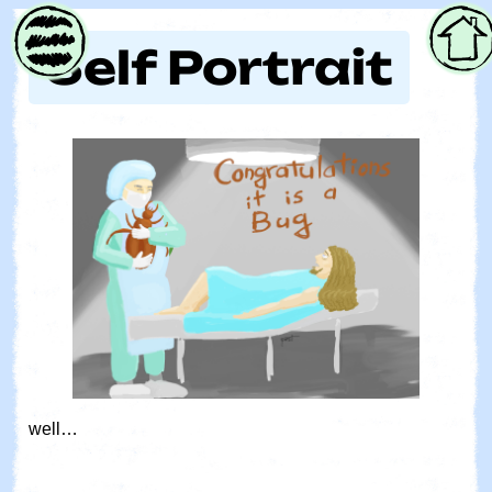
Parent
Self Portrait
well…