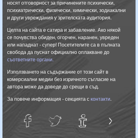
носят отговорност за причинените психически,
психиатрически, физически, химически, зодиакални
и други увреждания у зрителската аудитория.
Целта на сайта е сатира и забавление. Ако някой
се почувства обиден, огорчен, наранен, увреден
или нападнат - супер! Посетителите са в пълната
свобода да пуснат официално оплакване до
съответните органи.
Използването на съдържание от този сайт в
комерсиални медии без изричното съгласие на
автора може да доведе до срещи в съд.
За повече информация - секцията с
контакти
.
Л
и
ч
н
С
а
й
facebug
twatter
Тук
е
т
не е
информация!