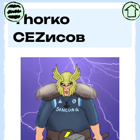
Parent
Thorко
CEZисов