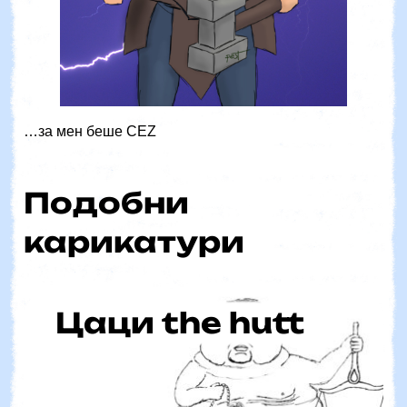
…за мен беше CEZ
Подобни
карикатури
Цаци the hutt