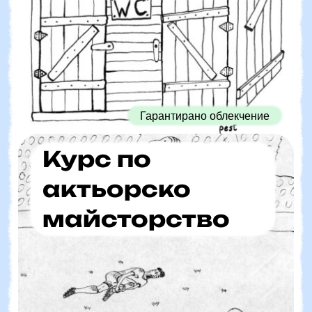
Гарантирано облекчение
Курс по
актьорско
майсторство