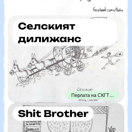
Селският
дилижанс
Перлата на СКГТ…
Shit Brother