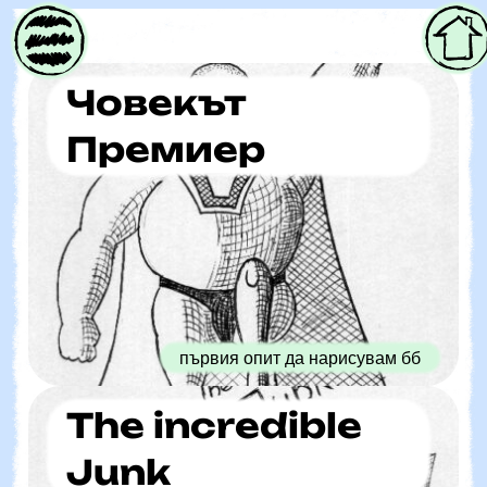
Parent
Човекът
Премиер
първия опит да нарисувам бб
The incredible
Junk