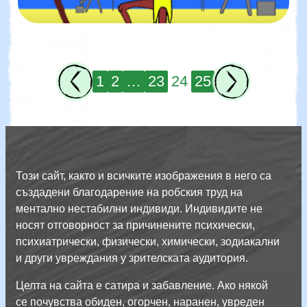
1
2
…
23
24
25
Този сайт, както и всичките изображения в него са
създадени благодарение на робския труд на
ментално нестабилни индивиди. Индивидите не
носят отговорност за причинените психически,
психиатрически, физически, химически, зодиакални
и други увреждания у зрителската аудитория.
Целта на сайта е сатира и забавление. Ако някой
се почувства обиден, огорчен, наранен, увреден