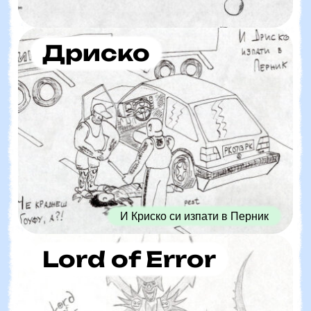
Дриско
И Криско си изпати в Перник
Lord of Error