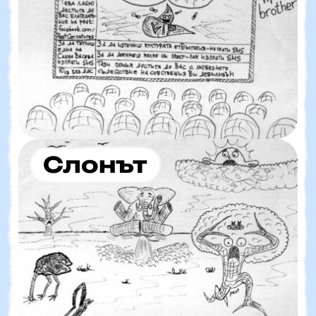
Слонът