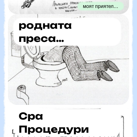
моят приятел…
родната
преса…
Сра
Процедури